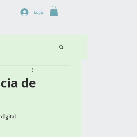
s
Login
ncia de
digital 