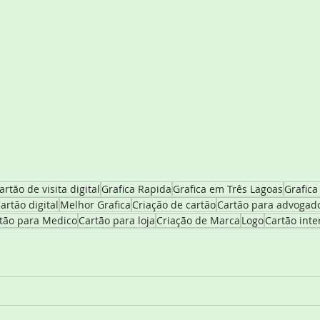
artão de visita digital
Grafica Rapida
Grafica em Três Lagoas
Grafica
artão digital
Melhor Grafica
Criação de cartão
Cartão para advogad
tão para Medico
Cartão para loja
Criação de Marca
Logo
Cartão inte