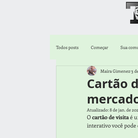
Todos posts
Começar
Sua com
Maíra Gimenez
3 d
Cartão d
mercado,
Atualizado:
8 de jan. de 20
O 
cartão de visita
 é 
interativo você pode 