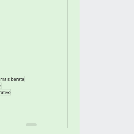
 mais barata
o
rativo