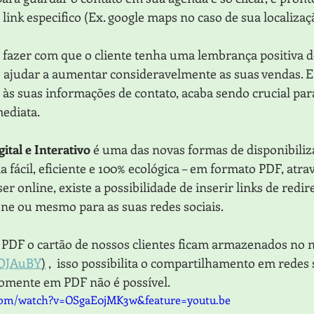
link especifico (Ex. google maps no caso de sua localizaçã
fazer com que o cliente tenha uma lembrança positiva d
 ajudar a aumentar consideravelmente as suas vendas. E
l às suas informações de contato, acaba sendo crucial par
ediata.
gital e Interativo
 é uma das novas formas de disponibiliza
fácil, eficiente e 100% ecológica – em formato PDF, atra
er online, existe a possibilidade de inserir links de red
fone ou mesmo para as suas redes sociais.
DF o cartão de nossos clientes ficam armazenados no no
/2OJAuBY
)
 ,  isso possibilita o compartilhamento em redes s
omente em PDF não é possível.
com/watch?v=OSgaE0jMK3w&feature=youtu.be