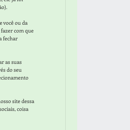
o). 
e você ou da 
 fazer com que 
a fechar 
r as suas 
vés do seu 
irecionamento 
sso site dessa 
ociais, coisa 