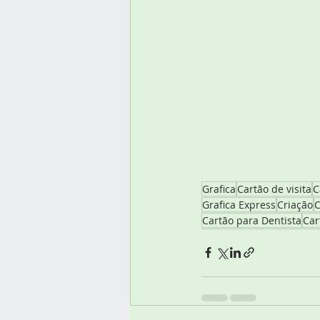
Grafica
Cartão de visita
C
Grafica Express
Criação
C
Cartão para Dentista
Car