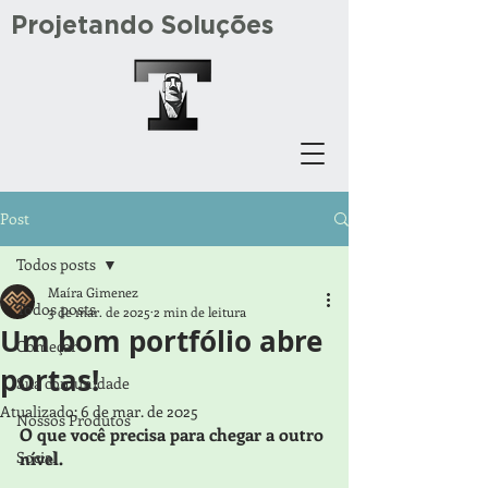
Projetando Soluções
Post
Todos posts
Maíra Gimenez
Todos posts
3 de mar. de 2025
2 min de leitura
Um bom portfólio abre
Começar
portas!
Sua comunidade
Atualizado:
6 de mar. de 2025
Nossos Produtos
O que você precisa para chegar a outro 
Social
nível.