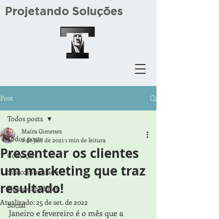
Projetando Soluções
Post
Todos posts
Maíra Gimenez
Todos posts
2 de jan. de 2021
1 min de leitura
Presentear os clientes
Começar
um marketing que traz
Sua comunidade
resultado!
Nossos Produtos
Atualizado:
25 de set. de 2022
Social
Janeiro e fevereiro é o mês que a 