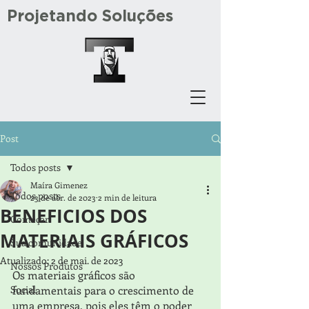
Projetando Soluções
Post
Todos posts
Maíra Gimenez
Todos posts
23 de abr. de 2023
2 min de leitura
BENEFICIOS DOS
Começar
MATERIAIS GRÁFICOS
Sua comunidade
Atualizado:
2 de mai. de 2023
Nossos Produtos
Os materiais gráficos são 
Social
fundamentais para o crescimento de 
uma empresa, pois eles têm o poder 