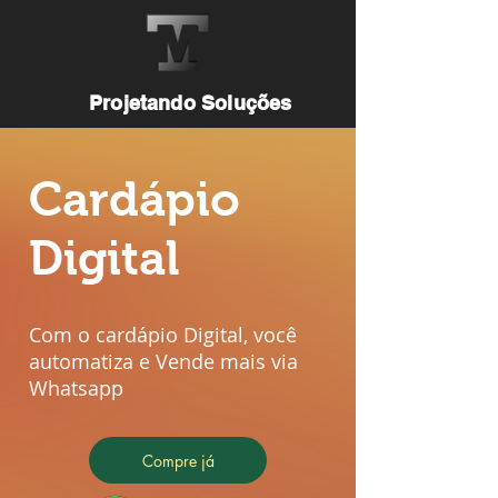
Projetando Soluções
Cardápio
Digital
Com o cardápio Digital, você
automatiza e Vende mais via
Whatsapp
Compre já