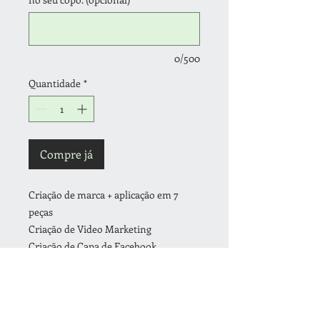
0/500
Quantidade
*
Compre já
Criação de marca + aplicação em 7
peças
Criação de Video Marketing
Criação de Capa de Facebook
Criação de Cartão de Visita
Criação de Panfletos
1000 unidades de Cartão de Visita
Verniz Local e cantos arredondados