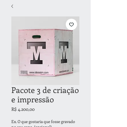
Pacote 3 de criação
e impressão
Preço
R$ 4.200,00
Ex. O que gostaria que fosse gravado
no seu copo. (opcional)