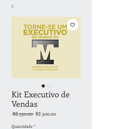
Kit Executivo de
Vendas
Preço
Preço
 R$ 550,00 
R$ 300,00
normal
promocional
Quantidade
*