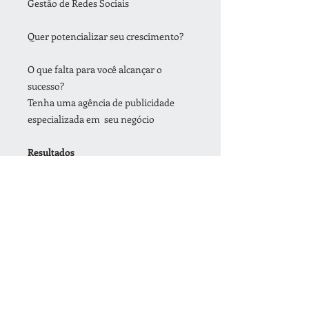
Gestão de Redes Sociais
Quer potencializar seu crescimento?
O que falta para você alcançar o
sucesso?
Tenha uma agência de publicidade
especializada em seu negócio
Resultados
* Lote sua agenda
* Venda mais
* Atraia mais clientes
* Converta os leads
* Tenha conteúdos relevantes
* Maior Audiência e volume de buscas
* Ganhe visibilidade
Nossa Função