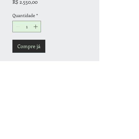
Preço
R$ 2.550,00
Quantidade
*
Compre já
Agenda Capa Dura Personalizada 2024
Tamanho: 14x20cm
Capa e contra capa totalmente
personalizada colorida
Enviar arte