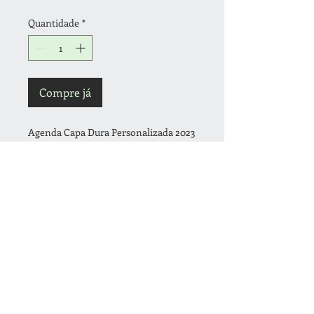
Quantidade
*
Compre já
Agenda Capa Dura Personalizada 2023
Tamanho: 14x20cm
Capa e contra capa totalmente
personalizada colorida
Enviar arte