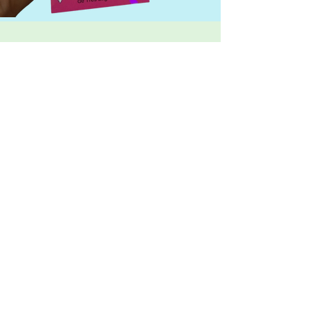
Fale com a gente no
Whats
Buscando um atendimento
personalizado e especializado?
Estamos aqui para ajudar! Nossos
atendentes estão prontos para
oferecer assistência dedicada e
resolver suas dúvidas. Converse
conosco agora e experimente o
cuidado que faz toda a diferença.
Whatsapp